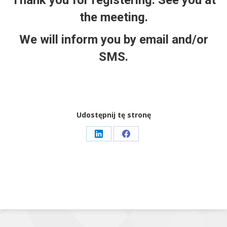
Thank you for registering. See you at
the meeting.
We will inform you by email and/or
SMS.
Udostępnij tę stronę
Share
Share
on
on
LinkedIn
Facebook
Wszelkie Prawa Zastrzeżone